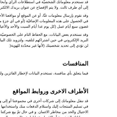
قد نستخدم معلوماتك الشخصيَّة في استطلاعات الرأي وأبحاث 
إلى أي طرف ثالث. ولا يتم الإفصاح عن عنوان بريدك الالكتر
وقد نقوم بإرسال معلومات عنَّا، أو عن الموقع أو مواقعنا الأخ
في الحصول على هذه المعلومات الإضافيّة (أو في أي جزءٍ م
غضون سبع أيام عمل (كل يوم عدا أيام السبت والأحد والأعي
وقد نستخدم بعض البيانات، مع الحفاظ التام على الخصوصيّة 
البريد الإلكتروني في حين اشتراكهم لتلقيه، ولتزويد تلك الب
لن تؤدي إلى تحديد شخصيتك (لأنها غير محدّدة للهوية(
المنافسات
فيما يتعلق بأي منافسة، نستخدم البيانات لإخطار الفائزين
الأطراف الاخرى وروابط المواقع
قد ننقل معلوماتك إلى شركات أخرى في مجموعتنا أو إلى وكلا
في تسليم المنتجات إليك واستلام الدفعات منك واستخدامها 
الاحتيال والحد من مخاطر الائتمان. و في حال تمّ بيع شركت