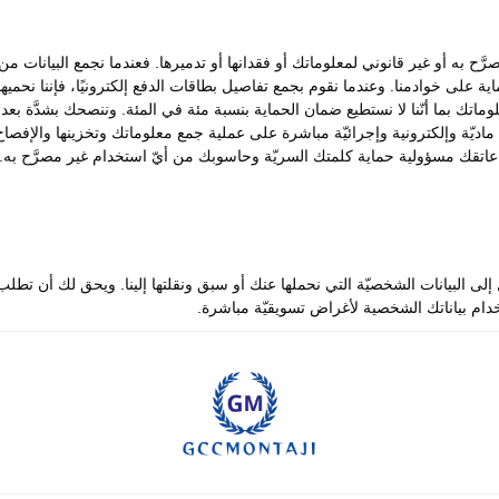
ّح به أو غير قانوني لمعلوماتك أو فقدانها أو تدميرها. فعندما نجمع البيانات
 على خوادمنا. وعندما نقوم بجمع تفاصيل بطاقات الدفع إلكترونيًا، فإننا نحمي
تشفير معلوماتك بما أنّنا لا نستطيع ضمان الحماية بنسبة مئة في المئة. وننصحك بشدَ
ديّة وإلكترونية وإجرائيّة مباشرة على عملية جمع معلوماتك وتخزينها والإفصاح عن
اتقك مسؤولية حماية كلمتك السريّة وحاسوبك من أيّ استخدام غير مصرَّح به.
لبيانات الشخصيّة التي نحملها عنك أو سبق ونقلتها إلينا. ويحق لك أن تطلب منَ
خدام بياناتك الشخصية لأغراض تسويقيّة مباشرة.