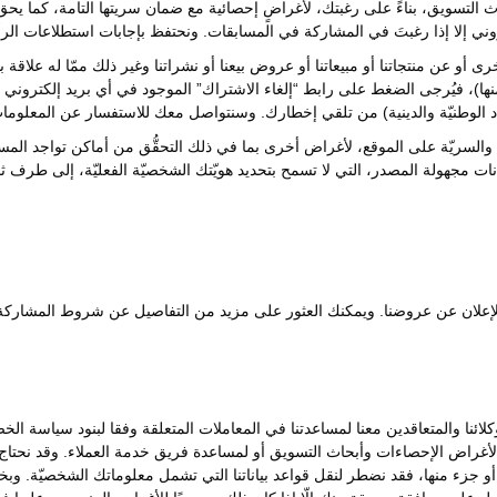
التسويق، بناءً على رغبتك، لأغراضٍ إحصائية مع ضمان سريتها التامة، كما يحق
وني إلا إذا رغبتَ في المشاركة في المسابقات. ونحتفظ بإجابات استطلاعات الر
رى أو عن منتجاتنا أو مبيعاتنا أو عروض بيعنا أو نشراتنا وغير ذلك ممّا له علاقة ب
نها)، فيُرجى الضغط على رابط “إلغاء الاشتراك” الموجود في أي بريد إلكترو
اد الوطنيّة والدينية) من تلقي إخطارك. وسنتواصل معك للاستفسار عن المعلو
والسريّة على الموقع، لأغراض أخرى بما في ذلك التحقُّق من أماكن تواجد المست
يانات مجهولة المصدر، التي لا تسمح بتحديد هويّتك الشخصيّة الفعليّة، إلى طرف ث
 وللإعلان عن عروضنا. ويمكنك العثور على مزيد من التفاصيل عن شروط المشار
ئنا والمتعاقدين معنا لمساعدتنا في المعاملات المتعلقة وفقا لبنود سياسة الخ
لأغراض الإحصاءات وأبحاث التسويق أو لمساعدة فريق خدمة العملاء. وقد نحتا
نا أو جزء منها، فقد نضطر لنقل قواعد بياناتنا التي تشمل معلوماتك الشخصيّة