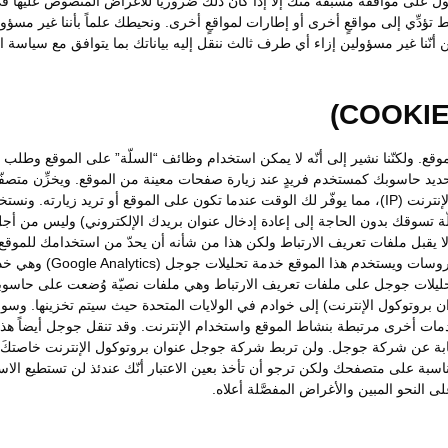
ول على موافقة مسبقة منك إلّا إذا كان ذلك ضروريًا للأغراض المنصوص عليها في
ط تؤدِّي إلى مواقعٍ أخرى أو إطارات لمواقعٍ أخرى. ونحيطك علماً بأننا غير م
أنّنا غير مسؤولين إزاء أي طرف ثالث ننقل إليه بياناتك بما يتوافق مع سياسة ا
الموقع. ولكنّنا نشير إلى أنّه لا يمكن استخدام وظائف “السلّة” على الموقع وطل
تحديد حاسوبك كمستخدم فريدٍ عند زيارة صفحات معينة من الموقع. ويخزِّن مت
استخدام ملفات تعريف الارتباط لاكتشاف عنوان بروتوكول الإنترنت (IP)، مما يوفّر لك الوقت عندما تكون ع
سلّة تسوقك بدون الحاجة إلى إعادة إدخال عنوان بريدك الإلكتروني) وليس من أ
ل ملفات تعريف الارتباط ولكن هذا من شأنه أن يحدّ من استخدامك للموقع. ون
لا يحتوي على أية معلومات
تحليلات جوجل على ملفات تعريف الارتباط وهي ملفات نصيّة وُضعت على حاسوب
وان بروتوكول الإنترنت) إلى خوادم في الولايات المتحدة حيث سيتم تخزينها. 
دمات أخرى مرتبطة بنشاط الموقع واستخدام الإنترنت. وقد تنقل جوجل أيضاً ه
ابة عن شركة جوجل. ولن تربط شركة جوجل عنوان بروتوكول الإنترنت خاصتكَ م
اسبة على متصفحك ولكن ترجو أن تأخذ بعين الاعتبار أنّك عندئذ لن تستطيع الا
النحو المبين والأغراض المفصَّلة أعلاه.