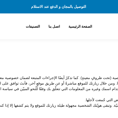
التوصيل بالمجان و الدفع عند الاستلام
الصفحة الرئيسية
اتصل بنا
التصنيفات
(تحت ظروفٍ معينةٍ). كما تذكرُ أيضًا الإجراءات المتبعة لضمان خصوصية معلومات
ها. ومن خلال زيارتك للموقع مباشرةً أو عن طريق موقعٍ آخر، فأنتَ توافق عل
م استخدام اسمك وغيره من المعلومات التي تتعلّق بك وفقًا للّنحو المبيّن في سياس
اض التي جُمعت لأجلها.
. وتبقى هويّتك الشخصية مجهولة طيلة زيارتك للموقع ولا يتم كشفها إلا إذا كنتَ 