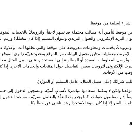
 شراء لسلعة من موقعنا.
ن موقعنا لتأمين أية مطالب محتملة قد تظهر لاحقاً، ولتزويدكَ بالخدمات المتو
ن البريد الإلكتروني والعنوان البريدي وعنوان التسليم (إذا كان مختلفًا) ورقم 
 ولتزويدكَ بخدمات ومعلومات معروضة على موقعنا والتي تطلبها أنت. وعلاوةً عل
لى الإنترنت وعمليات تدقيق تحميل البيانات من الموقع وتحديد هويّة زائري المو
ية، ونُرسل المعلومات المفيدة أو المطلوبة إلى المستخدم، على سبيل المثال م
ريد الإلكتروني لتزويدك ببعض التفاصيل حول المنتجات والخدمات الأخرى إذا ك
وقتٍ من الأوقات.
شرائك (على سبيل المثال، عامل التسليم أو المورِّد(.
قعنا ولكن لا يمكننا استعادتها مباشرةً لأسبابٍ أمنيّة. وبتسجيل الدخول إلى 
يضاً إدارة تفاصيل عنوانك. كما يجدر بك التعهُّد بالتعامل بسريّة تامة عند الدخول
لمات السر إلا إذا كان سوء الاستخدام هذا ناشئ عن خطأ منّا.