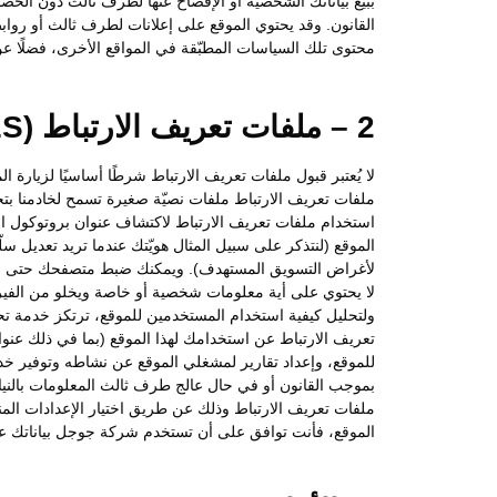
ببيع بياناتك الشخصية أو الإفصاح عنها لطرف ثالث دون الحص
القانون. وقد يحتوي الموقع على إعلانات لطرف ثالث أو رواب
محتوى تلك السياسات المطبّقة في المواقع الأخرى، فضلًا عن 
2 – ملفات تعريف الارتباط (COOKIES)
لا يُعتبر قبول ملفات تعريف الارتباط شرطًا أساسيًا لزيارة 
ملفات تعريف الارتباط ملفات نصيّة صغيرة تسمح لخادمنا ب
الموقع (لنتذكر على سبيل المثال هويّتك عندما تريد تعديل 
لأغراض التسويق المستهدف). ويمكنك ضبط متصفحك حتى لا يقب
ولتحليل كيفية استخدام المستخدمين للموقع، ترتكز خدمة 
تعريف الارتباط عن استخدامك لهذا الموقع (بما في ذلك عن
للموقع، وإعداد تقارير لمشغلي الموقع عن نشاطه وتوفير خ
بموجب القانون أو في حال عالج طرف ثالث المعلومات بالني
ملفات تعريف الارتباط وذلك عن طريق اختيار الإعدادات المن
الموقع، فأنت توافق على أن تستخدم شركة جوجل بياناتك على 