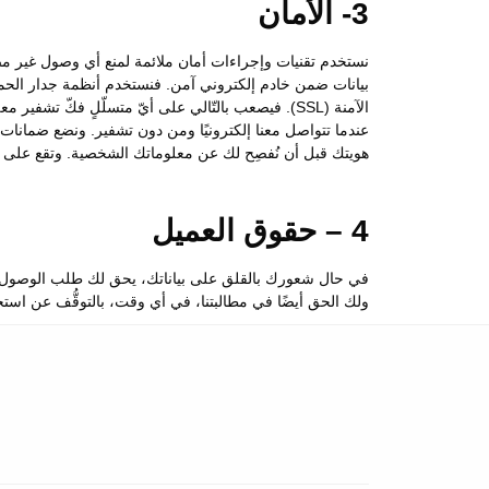
3- الأمان
نستخدم تقنيات وإجراءات أمان ملائمة لمنع أي وصول غير مصرَ
بيانات ضمن خادم إلكتروني آمن. فنستخدم أنظمة جدار الحماية
الآمنة (SSL). فيصعب بالتّالي على أيّ متسلّلٍ فكّ 
عندما تتواصل معنا إلكترونيًا ومن دون تشفير. ونضع ضمانات ما
هويتك قبل أن نُفصِح لك عن معلوماتك الشخصية. وتقع على ع
4 – حقوق العميل
في حال شعورك بالقلق على بياناتك، يحق لك طلب الوصول إلى ا
ولك الحق أيضًا في مطالبتنا، في أي وقت، بالتوقُّف عن است