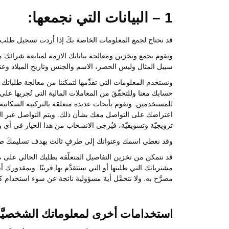
1 – البيانات التي نجمعها:
قد نحتاج لجمع المعلومات الخاصة بكَ إذا أردت تسجيل طلب
ونقوم بجمع وتخزين ومعالجة بياناتك الازمة لمتابعة شرائك م
سبيل المثال وليس الحصر، الاسم والجنس وتاريخ الميلاد وعنوا
ونستخدم المعلومات التي تقدِّمها لتمكننا من معالجة طلباتك
حسابك معنا وللتحقّقَ من المعاملات المالية التي تُجريها ع
للمستخدمين. ونقوم بأبحاث عديدة متعلقة بالتركيبة السكان
اعتراضك على التواصل معك بشأن ذلك. ويتم التواصل عبر الب
ترويجيّة وتسويقيّة، فيُرجى الانسحاب من هذا الخيار في أي 
وقد نعطي اسمك وعنوانك إلى طرفٍ ثالث بهدف تسليمكَ طلب 
قد نتمكن من تخزين التفاصيل المتعلّقة بطلبك الحالي على مو
مشترياتك التي طلبتها أو التي ستتقدَّم بها قريبًا. وبمقدورك أ
مصرَّح به. ولا نتحمَّل أية مسؤولية ناتجة عن سوء استخدام ك
استخدامات أخرى لمعلوماتك الشخصيَّة