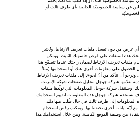
 سياسة الخصوصيّة هذه، أو إذا طُلب منّا ذلك بحكم
سؤولين عن سياسة الخصوصيّة الخاصة بأي طرف ثالث أو
لخصوصيّة.
ب أي غرض من دون تفعيل ملفات تعريف الارتباط. وتُعتبر
صفّحك هذه الملفات على قرص حاسوبك الثابت. ويمكن
لى الموقع أو تريد زيارته. ونستخدم ملفات تعريف الارتباط لضمان راحتك عندما تتصفّح هذا
جل الحصول على معلومات أخرى عنك أو استخدامها (مثلاً
رجو أن تتأكد من أنّ لجوءنا إلى ملفات تعريف الارتباط
 شخصية أو خاصة ويخلو من الفيروسات ويستخدم هذا الموقع خدمة تحليلات جوجل (Google Analytics) وهي خدمة تقدّمها شركة جوجل لتحليل صفحات شبكة الإنترنت.
ك. وستنقل شركة جوجل المعلومات التي تولّدها ملفات
وسوف تستخدم شركة جوجل هذه المعلومات لتقييم استخدامك
ذه المعلومات إلى طرف ثالث في حال طُلب منها ذلك
ع أيّة بيانات أخرى تحتفظ بها. ويمكنك رفض استخدام
ستفادة من وظيفة الموقع الكاملة. ومن خلال استخدامك هذا